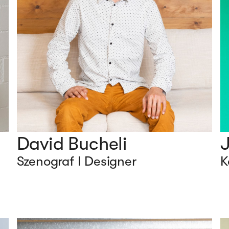
David Bucheli
J
Szenograf I Designer
K